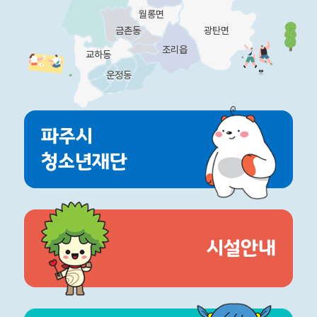
월롱면
금촌동
광탄면
조리읍
교하동
운정동
파주시
청소년재단
시설안내