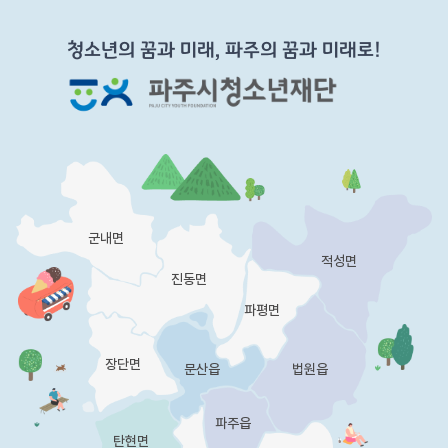
청소년의 꿈과 미래, 파주의 꿈과 미래로!
군내면
적성면
진동면
파평면
x
장단면
문산읍
법원읍
파주읍
탄현면